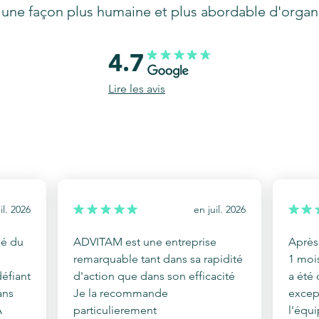
ne façon plus humaine et plus abordable d'organis
4.7
Lire les avis
uil. 2026
en
juil. 2026
é du
ADVITAM est une entreprise
Après 
remarquable tant dans sa rapidité
1 moi
défiant
d'action que dans son efficacité
a été 
ans
Je la recommande
except
A
particulierement
l'équ