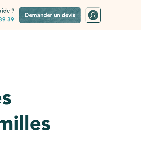
aide ?
Demander un devis
39 39
es
milles