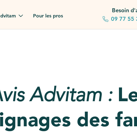
Besoin d'
dvitam
Pour les pros
09 77 55 
 familles
gagements
 dans la presse
L
vis Advitam :
stion ?
ez notre FAQ
gnages des fa