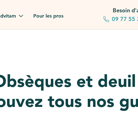
Besoin d'
dvitam
Pour les pros
09 77 55 
 familles
gagements
 dans la presse
Obsèques et deuil 
stion ?
ouvez tous nos g
ez notre FAQ