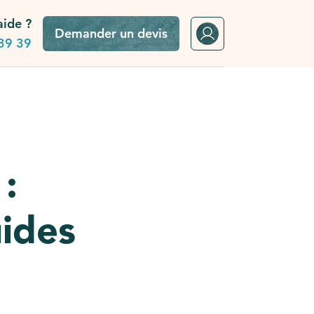
aide ?
Demander un devis
39 39
:
uides