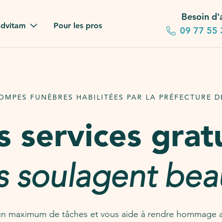
Besoin d'
dvitam
Pour les pros
09 77 55 
 familles
gagements
OMPES FUNÈBRES HABILITÉES PAR LA PRÉFECTURE D
 dans la presse
 services grat
stion ?
ez notre FAQ
s soulagent bea
n maximum de tâches et vous aide à rendre hommage a