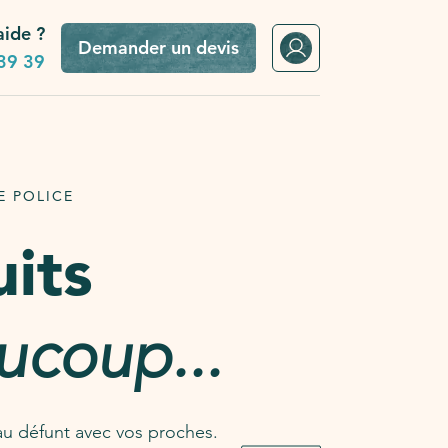
aide ?
Demander un devis
39 39
E POLICE
uits
ucoup...
u défunt avec vos proches.