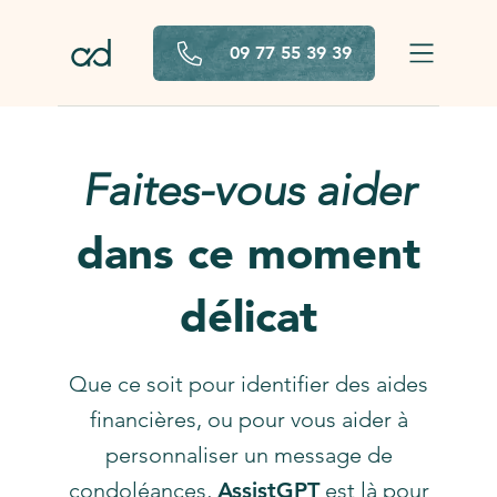
Aller au contenu principal
09 77 55 39 39
Faites-vous aider
dans ce moment
délicat
Que ce soit pour identifier des aides
financières, ou pour vous aider à
personnaliser un message de
condoléances,
AssistGPT
est là pour