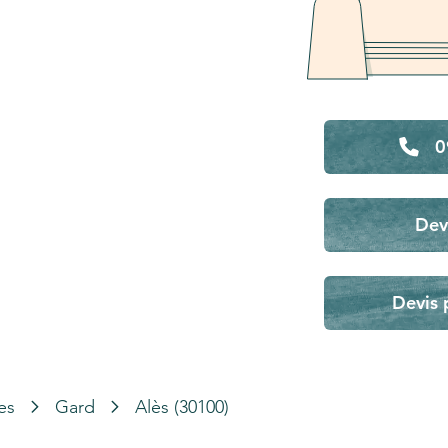
0
Dev
Devis 
es
Gard
Alès (30100)