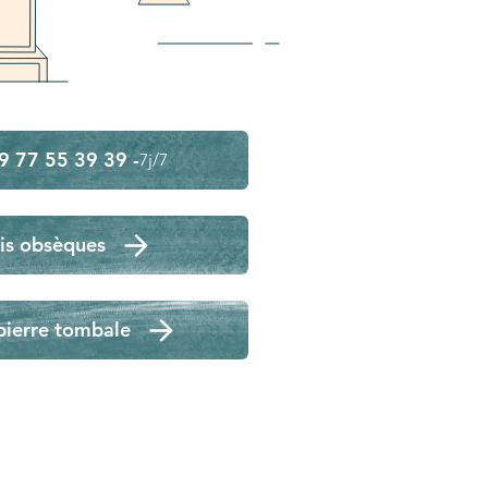
9 77 55 39 39 -
7j/7
is obsèques
pierre tombale