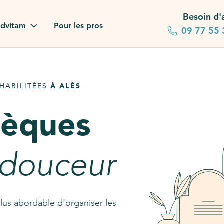
Besoin d'
dvitam
Pour les pros
09 77 55 
 familles
HABILITÉES
À ALÈS
gagements
sèques
 dans la presse
stion ?
 douceur
ez notre FAQ
lus abordable d'organiser les