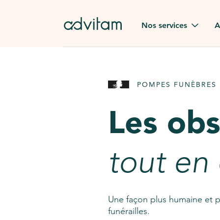
Aller au contenu principal
Nos services
A
Obsèques
Avis des
POMPES FUNÈBRES 
Rapatriement à
Nos en
l'étranger
Les ob
Advitam
Pierre tombale
Une que
tout en
Fleurs de deuil
Consult
AssistGPT
Nos services en plus
Une façon plus humaine et p
funérailles.