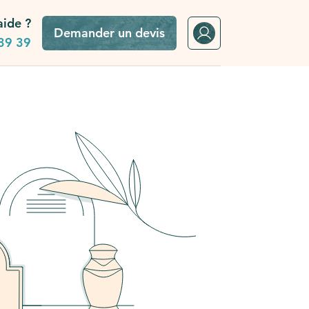
aide ?
Demander un devis
39 39