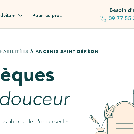
Besoin d'
dvitam
Pour les pros
09 77 55 
 familles
HABILITÉES
À ANCENIS-SAINT-GÉRÉON
gagements
sèques
 dans la presse
stion ?
 douceur
ez notre FAQ
lus abordable d'organiser les