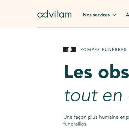
Aller au contenu principal
Nos services
A
Obsèques
Avis des
POMPES FUNÈBRES 
Rapatriement à
Nos en
l'étranger
Les ob
Advitam
Pierre tombale
Une que
tout en
Fleurs de deuil
Consult
AssistGPT
Nos services en plus
Une façon plus humaine et p
funérailles.