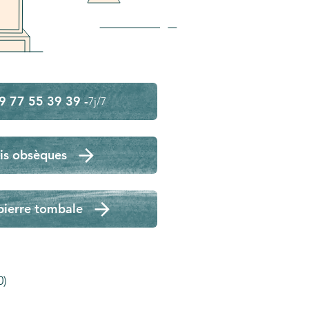
9 77 55 39 39 -
7j/7
is obsèques
pierre tombale
0)