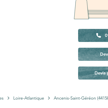
0
Dev
Devis 
es
Loire-Atlantique
Ancenis-Saint-Géréon (4415