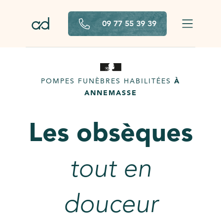
Aller au contenu principal
09 77 55 39 39
POMPES FUNÈBRES HABILITÉES
À
ANNEMASSE
Les obsèques
tout en
douceur