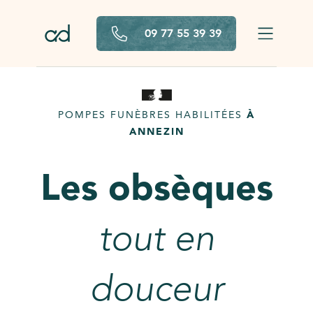
Aller au contenu principal
09 77 55 39 39
POMPES FUNÈBRES HABILITÉES
À
ANNEZIN
Les obsèques
tout en
douceur