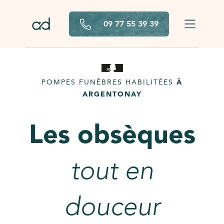
Aller au contenu principal
09 77 55 39 39
POMPES FUNÈBRES HABILITÉES
À
ARGENTONAY
Les obsèques
tout en
douceur