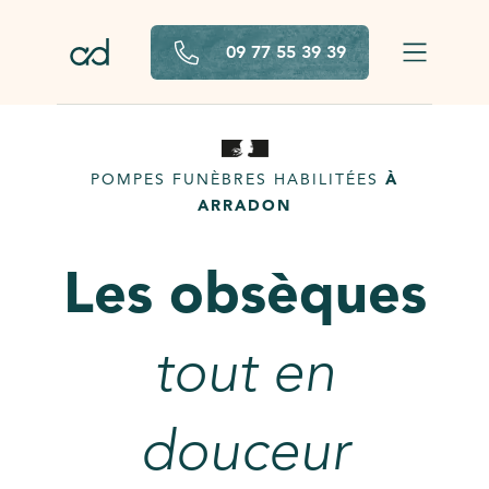
Aller au contenu principal
09 77 55 39 39
POMPES FUNÈBRES HABILITÉES
À
ARRADON
Les obsèques
tout en
douceur