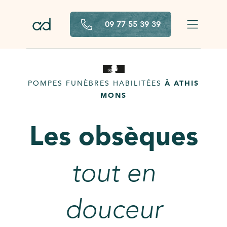
Aller au contenu principal
09 77 55 39 39
POMPES FUNÈBRES HABILITÉES
À ATHIS
MONS
Les obsèques
tout en
douceur