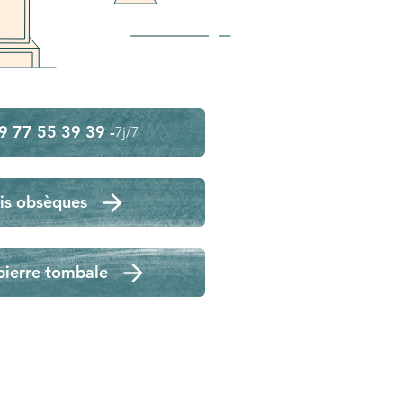
9 77 55 39 39 -
7j/7
is obsèques
pierre tombale