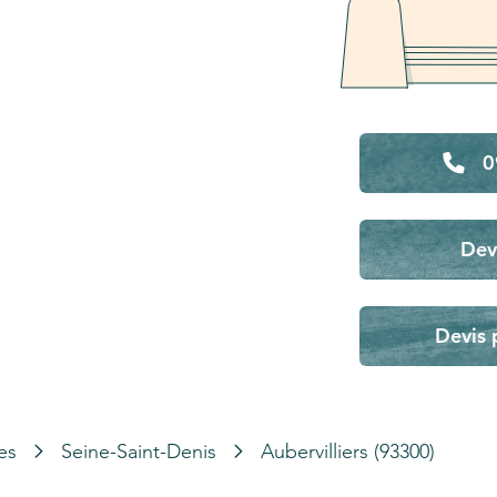
0
Dev
Devis 
es
Seine-Saint-Denis
Aubervilliers (93300)