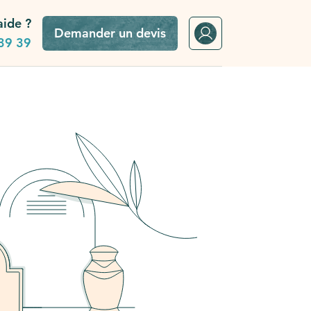
aide ?
Demander un devis
39 39