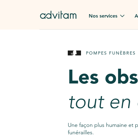
Aller au contenu principal
Nos services
A
Obsèques
Avis des
POMPES FUNÈBRES 
Rapatriement à
Nos en
l'étranger
Les ob
Advitam
Pierre tombale
Une que
tout en
Fleurs de deuil
Consult
AssistGPT
Nos services en plus
Une façon plus humaine et p
funérailles.