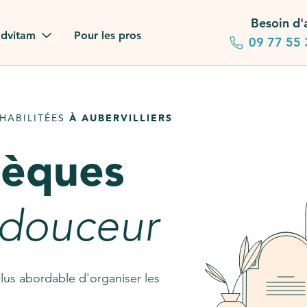
Besoin d'
dvitam
Pour les pros
09 77 55 
 familles
HABILITÉES
À AUBERVILLIERS
gagements
sèques
 dans la presse
stion ?
 douceur
ez notre FAQ
lus abordable d'organiser les