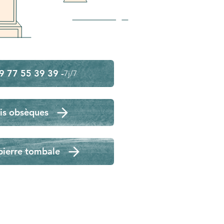
9 77 55 39 39 -
7j/7
is obsèques
pierre tombale