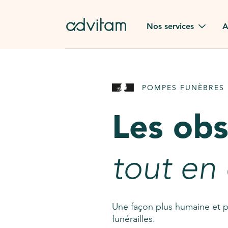
Aller au contenu principal
Nos services
A
Obsèques
Avis des
POMPES FUNÈBRES 
Rapatriement à
Nos en
l'étranger
Les ob
Advitam
Pierre tombale
Une que
tout en
Fleurs de deuil
Consult
AssistGPT
Nos services en plus
Une façon plus humaine et p
funérailles.