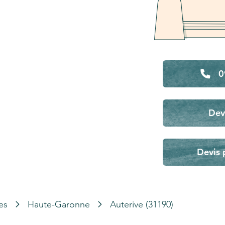
0
Dev
Devis 
es
Haute-Garonne
Auterive (31190)