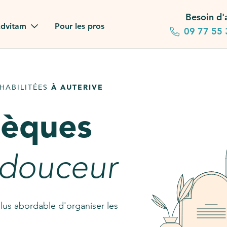
Besoin d'
dvitam
Pour les pros
09 77 55 
 familles
HABILITÉES
À AUTERIVE
gagements
sèques
 dans la presse
stion ?
 douceur
ez notre FAQ
lus abordable d'organiser les