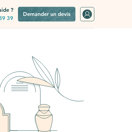
aide ?
Demander un devis
39 39