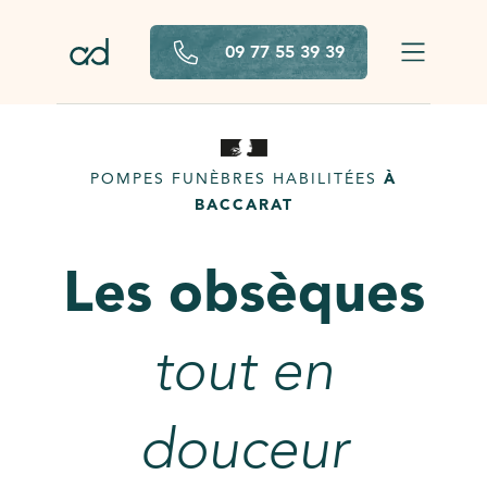
Aller au contenu principal
09 77 55 39 39
POMPES FUNÈBRES HABILITÉES
À
BACCARAT
Les obsèques
tout en
douceur