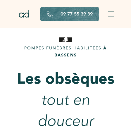
Aller au contenu principal
09 77 55 39 39
POMPES FUNÈBRES HABILITÉES
À
BASSENS
Les obsèques
tout en
douceur