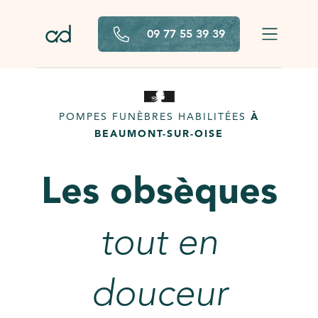
Aller au contenu principal
09 77 55 39 39
POMPES FUNÈBRES HABILITÉES
À
BEAUMONT-SUR-OISE
Les obsèques
tout en
douceur