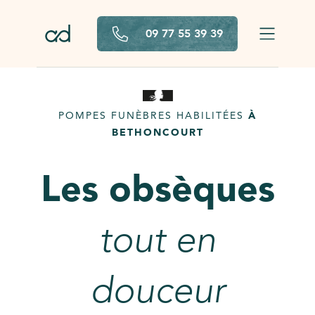
Aller au contenu principal
09 77 55 39 39
POMPES FUNÈBRES HABILITÉES
À
BETHONCOURT
Les obsèques
tout en
douceur