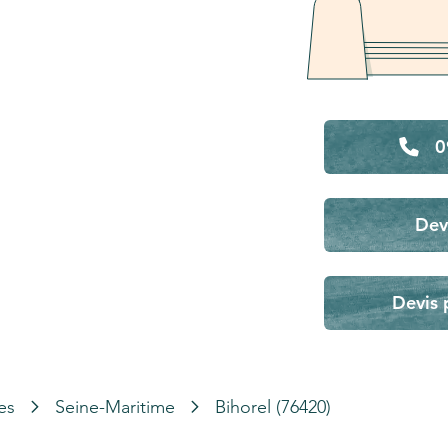
0
Dev
Devis 
es
Seine-Maritime
Bihorel (76420)