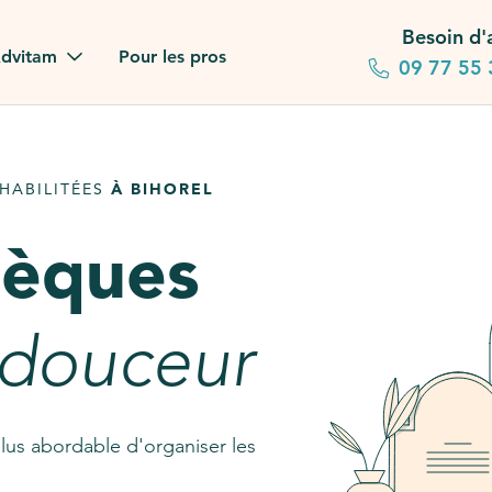
Besoin d'
dvitam
Pour les pros
09 77 55 
 familles
HABILITÉES
À BIHOREL
gagements
sèques
 dans la presse
stion ?
 douceur
ez notre FAQ
lus abordable d'organiser les