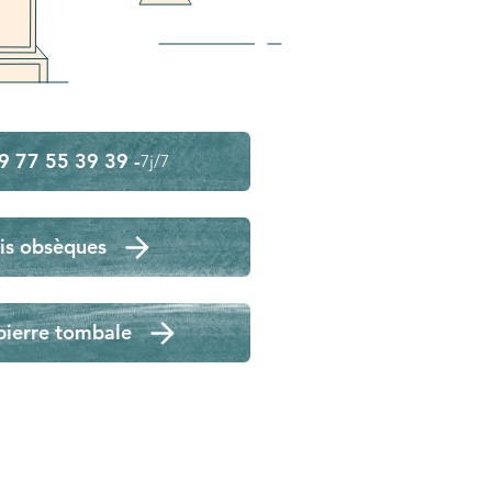
9 77 55 39 39 -
7j/7
is obsèques
pierre tombale