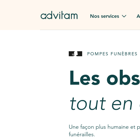
Aller au contenu principal
Nos services
A
Obsèques
Avis des
POMPES FUNÈBRES 
Rapatriement à
Nos en
l'étranger
Les ob
Advitam
Pierre tombale
Une que
tout en
Fleurs de deuil
Consult
AssistGPT
Nos services en plus
Une façon plus humaine et p
funérailles.