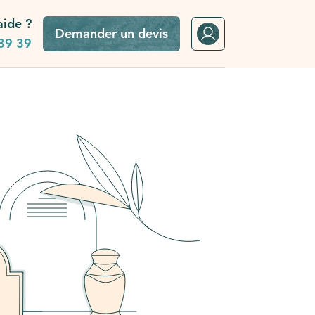
aide ?
Demander un devis
39 39