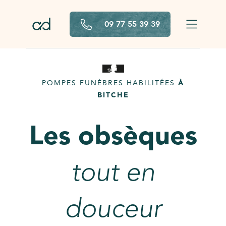
Aller au contenu principal
09 77 55 39 39
POMPES FUNÈBRES HABILITÉES
À
BITCHE
Les obsèques
tout en
douceur