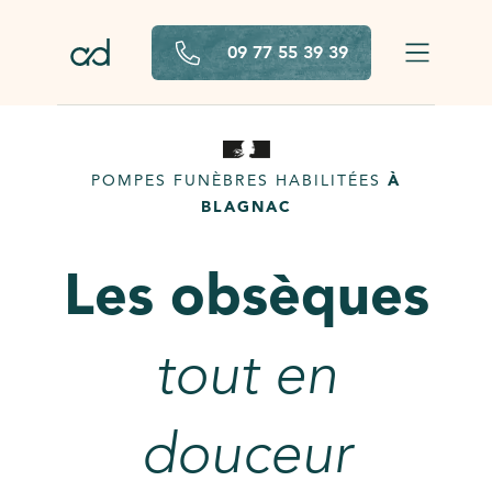
Aller au contenu principal
09 77 55 39 39
POMPES FUNÈBRES HABILITÉES
À
BLAGNAC
Les obsèques
tout en
douceur