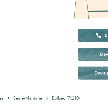
0
Dev
Devis 
es
Seine-Maritime
Bolbec (76210)