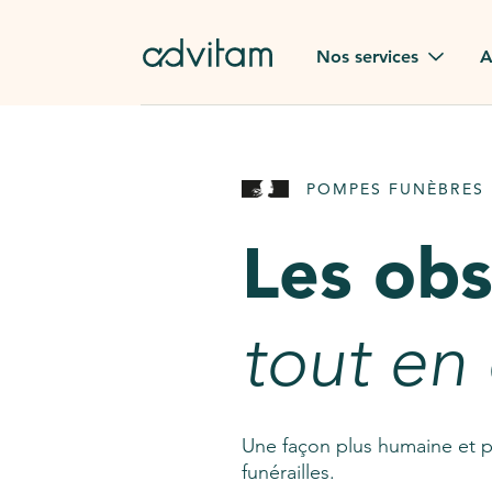
Aller au contenu principal
Nos services
A
Obsèques
Avis des
POMPES FUNÈBRES 
Rapatriement à
Nos en
l'étranger
Les ob
Advitam
Pierre tombale
Une que
tout en
Fleurs de deuil
Consult
AssistGPT
Nos services en plus
Une façon plus humaine et p
funérailles.