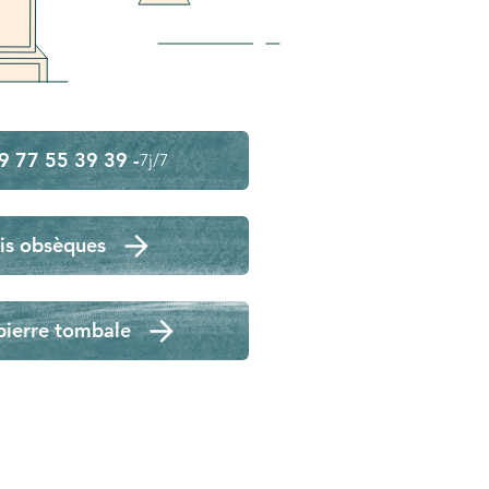
9 77 55 39 39 -
7j/7
is obsèques
pierre tombale