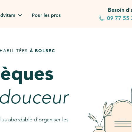
Besoin d'
dvitam
Pour les pros
09 77 55 
 familles
HABILITÉES
À BOLBEC
gagements
sèques
 dans la presse
stion ?
 douceur
ez notre FAQ
lus abordable d'organiser les