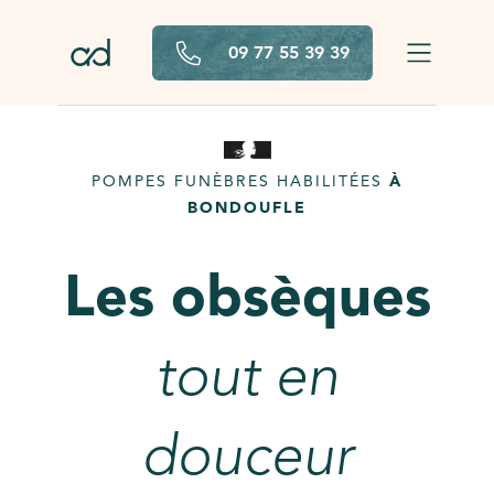
Aller au contenu principal
09 77 55 39 39
POMPES FUNÈBRES HABILITÉES
À
BONDOUFLE
Les obsèques
tout en
douceur