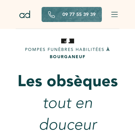
Aller au contenu principal
09 77 55 39 39
POMPES FUNÈBRES HABILITÉES
À
BOURGANEUF
Les obsèques
tout en
douceur