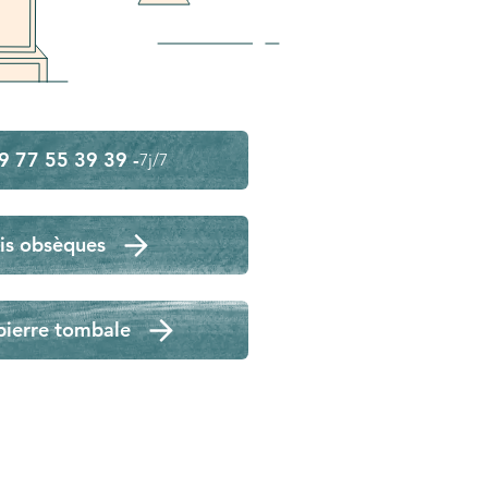
9 77 55 39 39 -
7j/7
is obsèques
pierre tombale