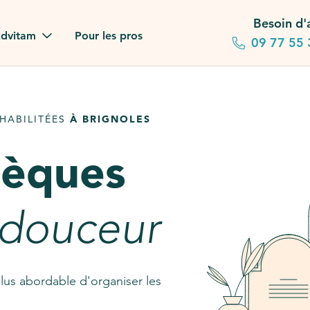
Besoin d'
dvitam
Pour les pros
09 77 55 
 familles
HABILITÉES
À BRIGNOLES
gagements
sèques
 dans la presse
stion ?
 douceur
ez notre FAQ
lus abordable d'organiser les