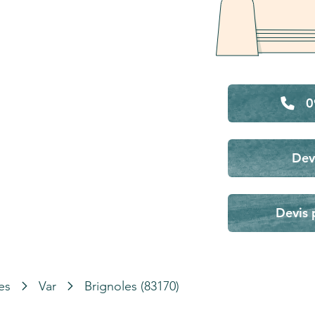
0
Dev
Devis 
es
Var
Brignoles (83170)