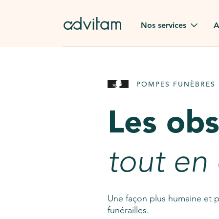
Aller au contenu principal
Nos services
A
Obsèques
Avis des
POMPES FUNÈBRES 
Rapatriement à
Nos en
l'étranger
Les ob
Advitam
Pierre tombale
Une que
tout en
Fleurs de deuil
Consult
AssistGPT
Nos services en plus
Une façon plus humaine et p
funérailles.