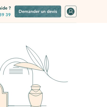
aide ?
Demander un devis
39 39