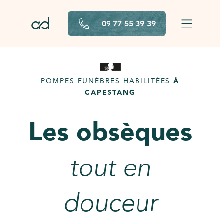
Aller au contenu principal
09 77 55 39 39
POMPES FUNÈBRES HABILITÉES
À
CAPESTANG
Les obsèques
tout en
douceur