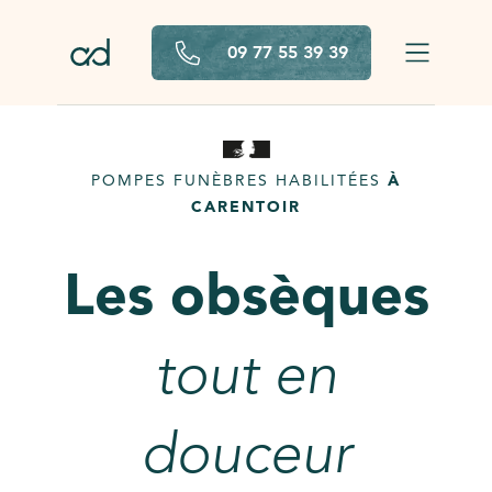
Aller au contenu principal
09 77 55 39 39
POMPES FUNÈBRES HABILITÉES
À
CARENTOIR
Les obsèques
tout en
douceur