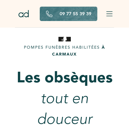
Aller au contenu principal
09 77 55 39 39
POMPES FUNÈBRES HABILITÉES
À
CARMAUX
Les obsèques
tout en
douceur