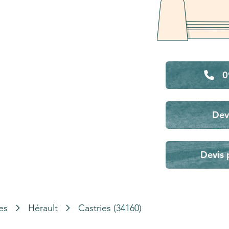
0
Dev
Devis 
es
Hérault
Castries (34160)