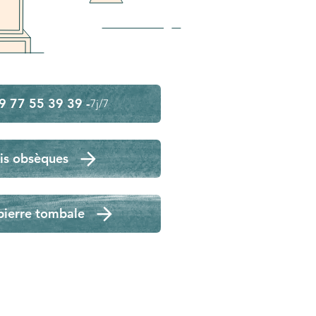
9 77 55 39 39 -
7j/7
is obsèques
pierre tombale