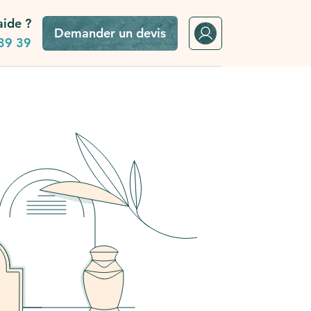
aide ?
Demander un devis
39 39