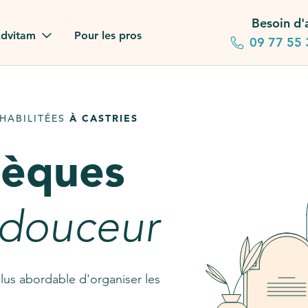
Besoin d'
dvitam
Pour les pros
09 77 55 
 familles
HABILITÉES
À CASTRIES
gagements
sèques
 dans la presse
stion ?
 douceur
ez notre FAQ
lus abordable d'organiser les