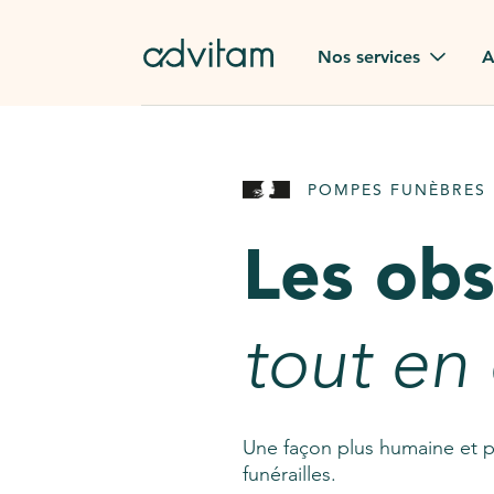
Aller au contenu principal
Nos services
A
Obsèques
Avis des
POMPES FUNÈBRES 
Rapatriement à
Nos en
l'étranger
Les ob
Advitam
Pierre tombale
Une que
tout en
Fleurs de deuil
Consult
AssistGPT
Nos services en plus
Une façon plus humaine et p
funérailles.