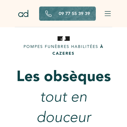
Aller au contenu principal
09 77 55 39 39
POMPES FUNÈBRES HABILITÉES
À
CAZERES
Les obsèques
tout en
douceur