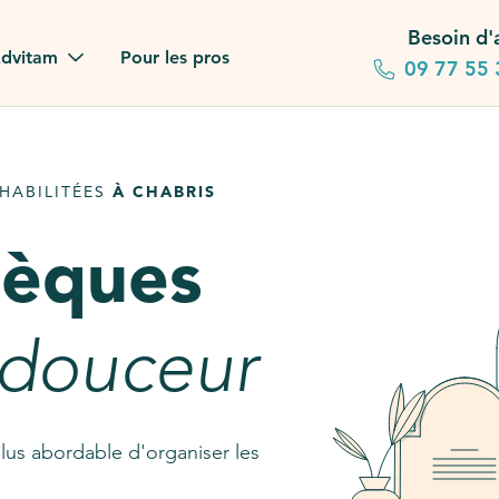
Besoin d'
dvitam
Pour les pros
09 77 55 
 familles
HABILITÉES
À CHABRIS
gagements
sèques
 dans la presse
stion ?
 douceur
ez notre FAQ
lus abordable d'organiser les