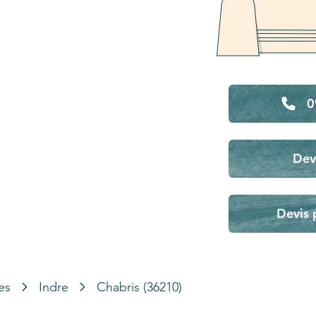
0
Dev
Devis 
es
Indre
Chabris (36210)