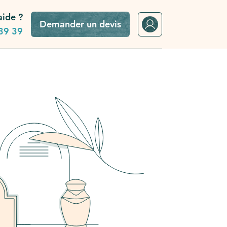
aide ?
Demander un devis
39 39