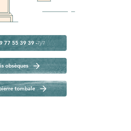
9 77 55 39 39 -
7j/7
is obsèques
pierre tombale