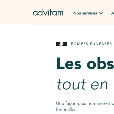
Aller au contenu principal
Nos services
A
Obsèques
Avis des
POMPES FUNÈBRES 
Rapatriement à
Nos en
l'étranger
Les ob
Advitam
Pierre tombale
Une que
tout en
Fleurs de deuil
Consult
AssistGPT
Nos services en plus
Une façon plus humaine et p
funérailles.