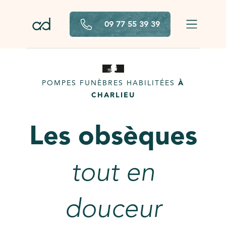
Aller au contenu principal
09 77 55 39 39
POMPES FUNÈBRES HABILITÉES
À
CHARLIEU
Les obsèques
tout en
douceur