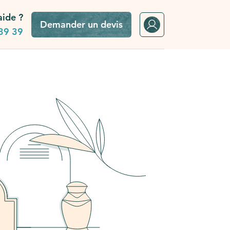
aide ?
Demander un devis
39 39