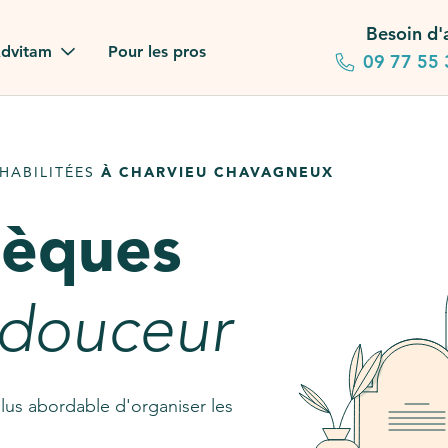
Besoin d'
dvitam
Pour les pros
09 77 55 
 familles
HABILITÉES
À CHARVIEU CHAVAGNEUX
gagements
sèques
 dans la presse
stion ?
 douceur
ez notre FAQ
lus abordable d'organiser les