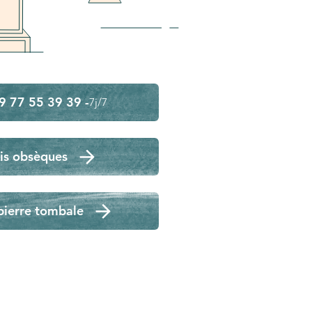
9 77 55 39 39 -
7j/7
is obsèques
pierre tombale