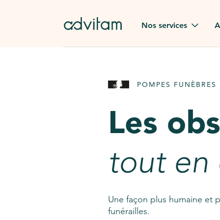
Aller au contenu principal
Nos services
A
Obsèques
Avis des
POMPES FUNÈBRES 
Rapatriement à
Nos en
l'étranger
Les ob
Advitam
Pierre tombale
Une que
tout en
Fleurs de deuil
Consult
AssistGPT
Nos services en plus
Une façon plus humaine et p
funérailles.