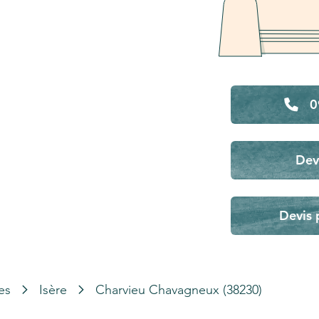
0
Dev
Devis 
es
Isère
Charvieu Chavagneux (38230)