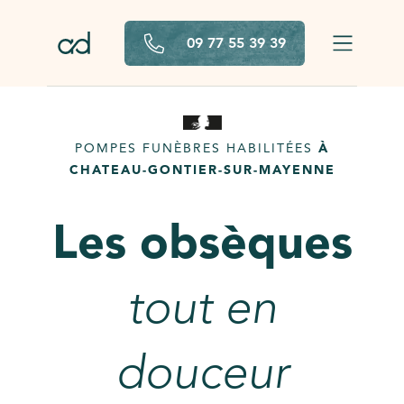
Aller au contenu principal
09 77 55 39 39
POMPES FUNÈBRES HABILITÉES
À
CHATEAU-GONTIER-SUR-MAYENNE
Les obsèques
tout en
douceur