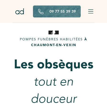
Aller au contenu principal
09 77 55 39 39
POMPES FUNÈBRES HABILITÉES
À
CHAUMONT-EN-VEXIN
Les obsèques
tout en
douceur