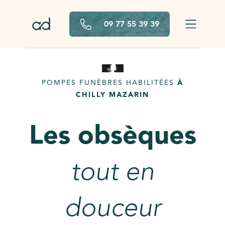
Aller au contenu principal
09 77 55 39 39
POMPES FUNÈBRES HABILITÉES
À
CHILLY MAZARIN
Les obsèques
tout en
douceur