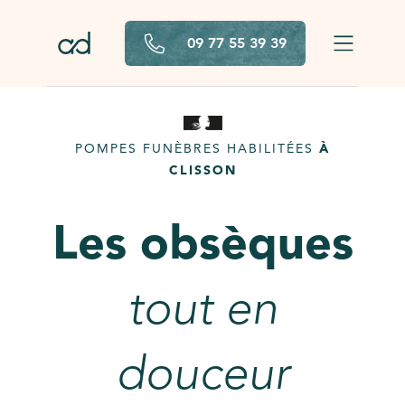
Aller au contenu principal
09 77 55 39 39
POMPES FUNÈBRES HABILITÉES
À
CLISSON
Les obsèques
tout en
douceur