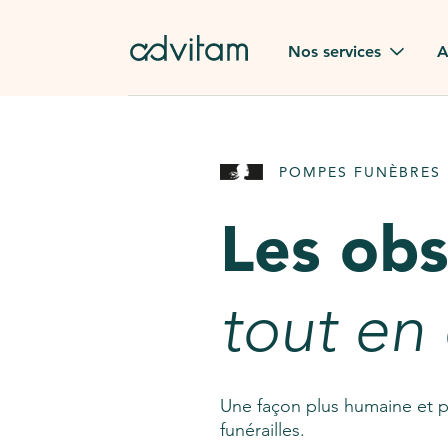
Aller au contenu principal
Nos services
A
Obsèques
Avis des
POMPES FUNÈBRES 
Rapatriement à
Nos en
l'étranger
Les ob
Advitam
Pierre tombale
Une que
tout en
Fleurs de deuil
Consult
AssistGPT
Nos services en plus
Une façon plus humaine et p
funérailles.