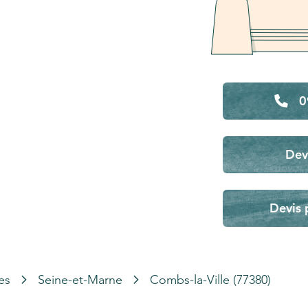
0
Dev
Devis 
es
Seine-et-Marne
Combs-la-Ville (77380)