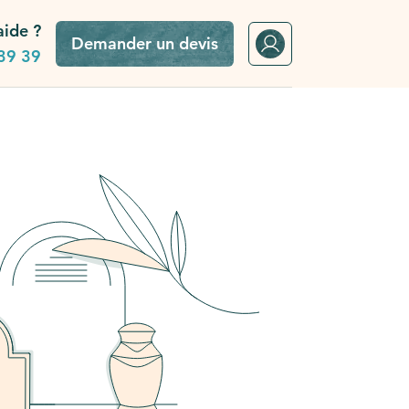
aide ?
Demander un devis
39 39