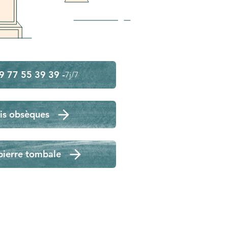
9 77 55 39 39 -
7j/7
is obsèques
pierre tombale