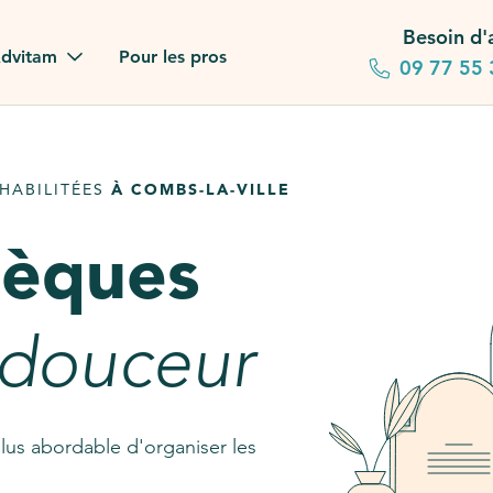
Besoin d'
dvitam
Pour les pros
09 77 55 
 familles
HABILITÉES
À COMBS-LA-VILLE
gagements
sèques
 dans la presse
stion ?
 douceur
ez notre FAQ
lus abordable d'organiser les