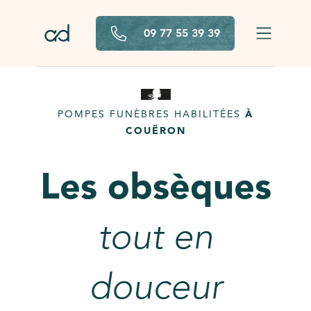
Aller au contenu principal
09 77 55 39 39
POMPES FUNÈBRES HABILITÉES
À
COUËRON
Les obsèques
tout en
douceur