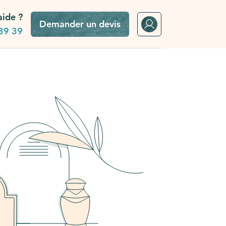
aide ?
Demander un devis
39 39