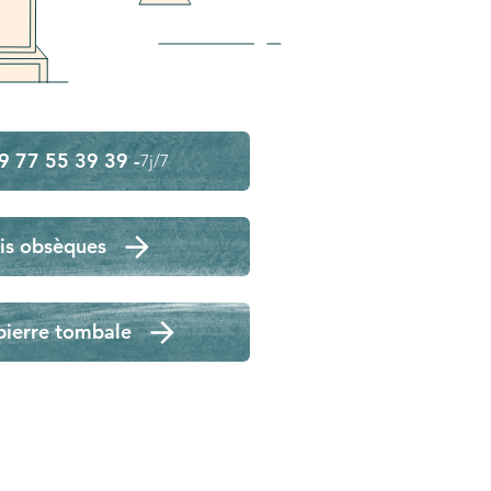
9 77 55 39 39 -
7j/7
is obsèques
pierre tombale