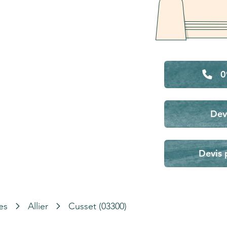
0
Dev
Devis 
es
Allier
Cusset (03300)