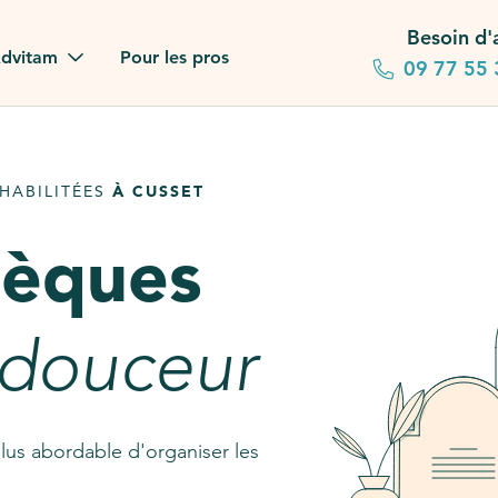
Besoin d'
dvitam
Pour les pros
09 77 55 
 familles
HABILITÉES
À CUSSET
gagements
sèques
 dans la presse
stion ?
 douceur
ez notre FAQ
lus abordable d'organiser les