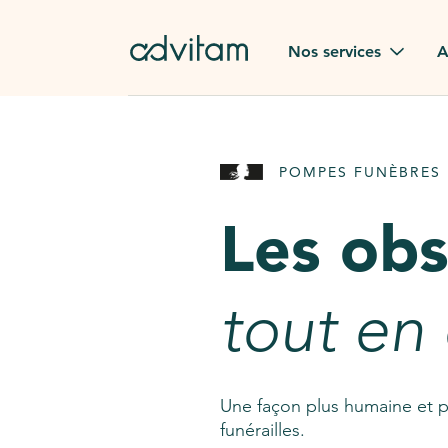
Aller au contenu principal
Nos services
A
Obsèques
Avis des
POMPES FUNÈBRES 
Rapatriement à
Nos en
l'étranger
Les ob
Advitam
Pierre tombale
Une que
tout en
Fleurs de deuil
Consult
AssistGPT
Nos services en plus
Une façon plus humaine et p
funérailles.