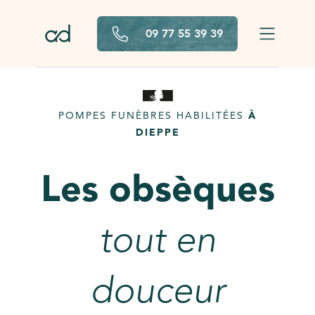
Aller au contenu principal
09 77 55 39 39
POMPES FUNÈBRES HABILITÉES
À
DIEPPE
Les obsèques
tout en
douceur