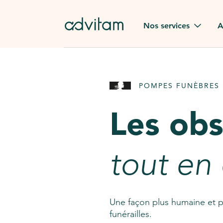
Aller au contenu principal
Nos services
A
Obsèques
Avis des
POMPES FUNÈBRES 
Rapatriement à
Nos en
l'étranger
Les ob
Advitam
Pierre tombale
Une que
tout en
Fleurs de deuil
Consult
AssistGPT
Nos services en plus
Une façon plus humaine et p
funérailles.