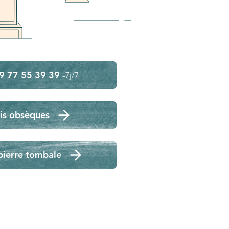
9 77 55 39 39 -
7j/7
is obsèques
pierre tombale