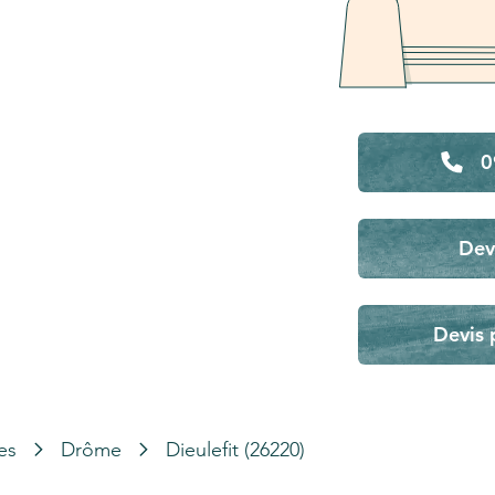
0
Dev
Devis 
es
Drôme
Dieulefit (26220)