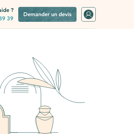
aide ?
Demander un devis
39 39