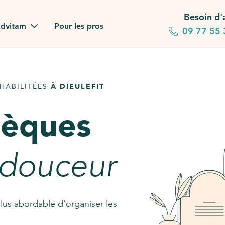
Besoin d'
dvitam
Pour les pros
09 77 55 
 familles
HABILITÉES
À DIEULEFIT
gagements
sèques
 dans la presse
stion ?
 douceur
ez notre FAQ
lus abordable d'organiser les