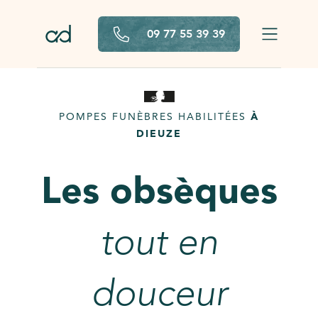
Aller au contenu principal
09 77 55 39 39
POMPES FUNÈBRES HABILITÉES
À
DIEUZE
Les obsèques
tout en
douceur