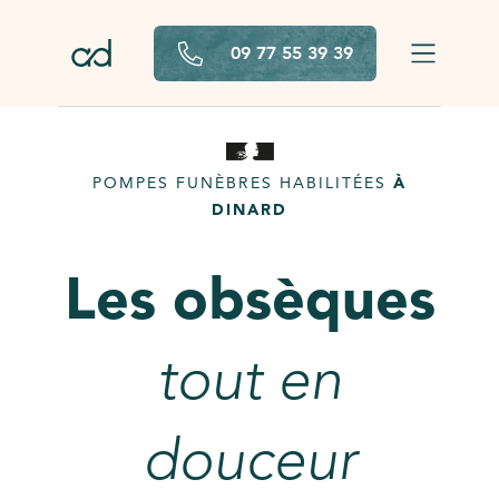
Aller au contenu principal
09 77 55 39 39
POMPES FUNÈBRES HABILITÉES
À
DINARD
Les obsèques
tout en
douceur