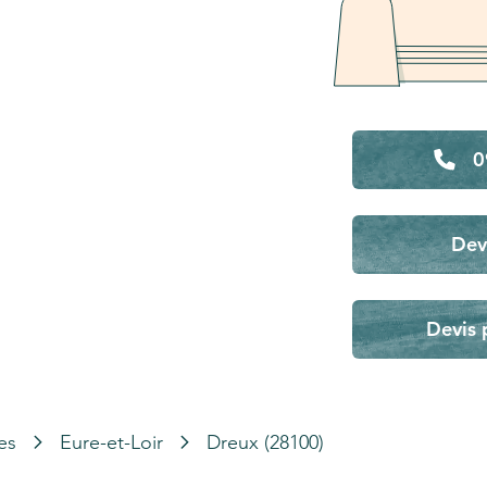
0
Dev
Devis 
es
Eure-et-Loir
Dreux (28100)