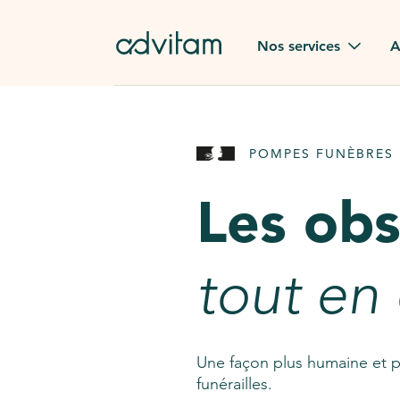
Aller au contenu principal
Nos services
A
Obsèques
Avis des
POMPES FUNÈBRES 
Rapatriement à
Nos en
l'étranger
Les ob
Advitam
Pierre tombale
Une que
tout en
Fleurs de deuil
Consult
AssistGPT
Nos services en plus
Une façon plus humaine et p
funérailles.