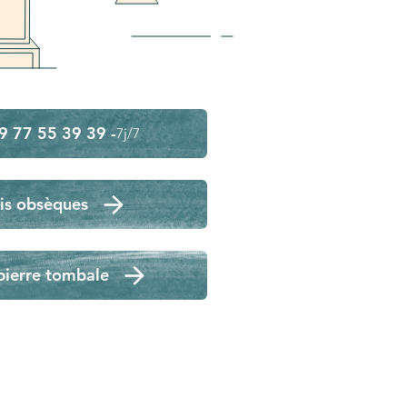
9 77 55 39 39 -
7j/7
is obsèques
pierre tombale