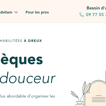
Besoin d'
dvitam
Pour les pros
09 77 55 
 familles
HABILITÉES
À DREUX
gagements
sèques
 dans la presse
stion ?
 douceur
ez notre FAQ
lus abordable d'organiser les