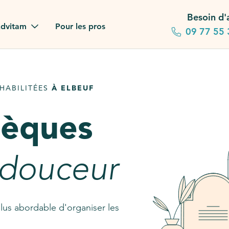
Besoin d'
dvitam
Pour les pros
09 77 55 
 familles
HABILITÉES
À ELBEUF
gagements
sèques
 dans la presse
stion ?
 douceur
ez notre FAQ
lus abordable d'organiser les