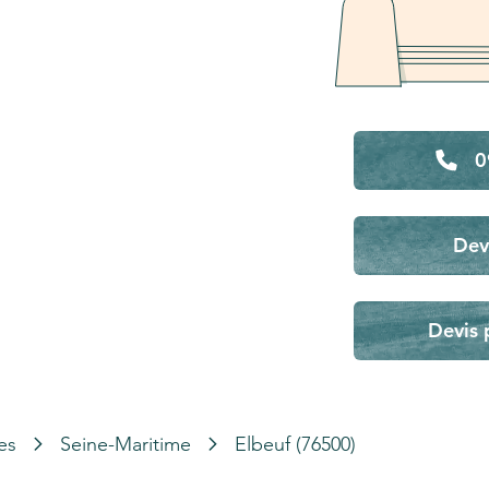
0
Dev
Devis 
es
Seine-Maritime
Elbeuf (76500)