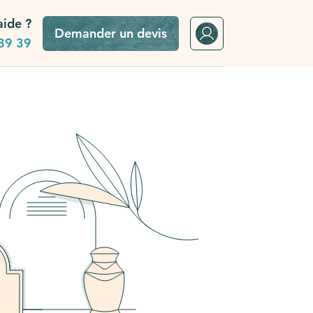
aide ?
Demander un devis
39 39