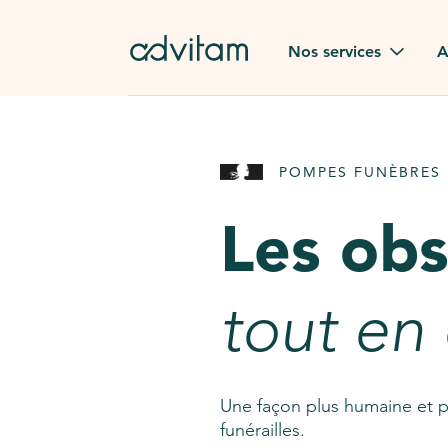
Aller au contenu principal
Nos services
A
Obsèques
Avis des
POMPES FUNÈBRES 
Rapatriement à
Nos en
l'étranger
Les ob
Advitam
Pierre tombale
Une que
tout en
Fleurs de deuil
Consult
AssistGPT
Nos services en plus
Une façon plus humaine et p
funérailles.