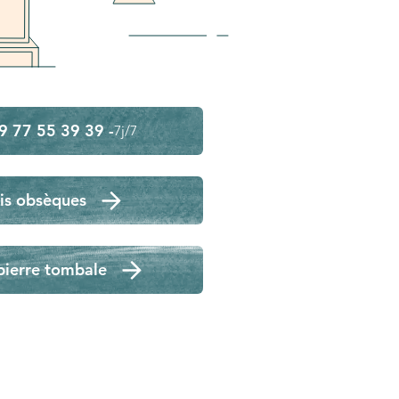
9 77 55 39 39 -
7j/7
is obsèques
pierre tombale