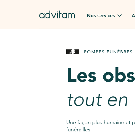
Aller au contenu principal
Nos services
A
Obsèques
Avis des
POMPES FUNÈBRES 
Rapatriement à
Nos en
l'étranger
Les ob
Advitam
Pierre tombale
Une que
tout en
Fleurs de deuil
Consult
AssistGPT
Nos services en plus
Une façon plus humaine et p
funérailles.