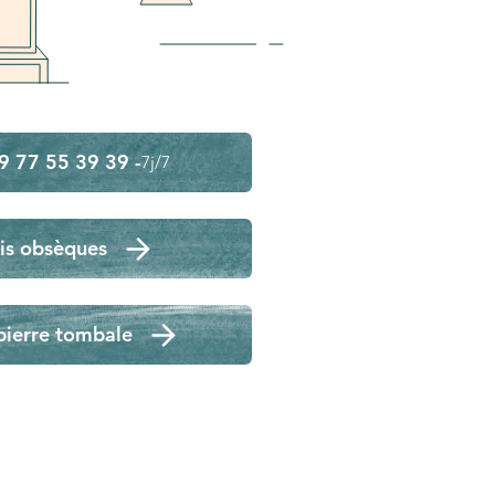
9 77 55 39 39 -
7j/7
is obsèques
pierre tombale