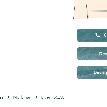
0
Dev
Devis 
es
Morbihan
Elven (56250)