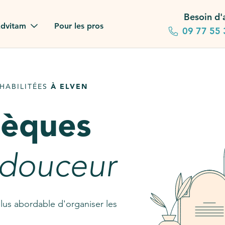
Besoin d'
dvitam
Pour les pros
09 77 55 
 familles
HABILITÉES
À ELVEN
gagements
sèques
 dans la presse
stion ?
 douceur
ez notre FAQ
lus abordable d'organiser les