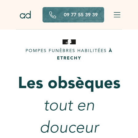
Aller au contenu principal
09 77 55 39 39
POMPES FUNÈBRES HABILITÉES
À
ETRECHY
Les obsèques
tout en
douceur