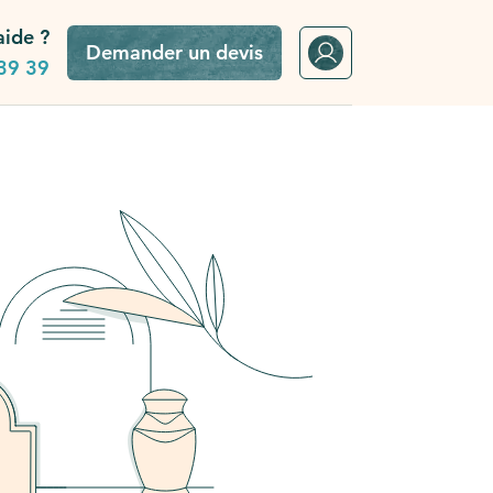
aide ?
Demander un devis
39 39