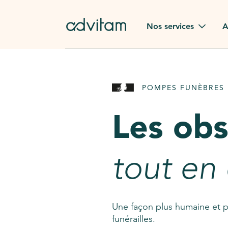
Aller au contenu principal
Nos services
A
Obsèques
Avis des
POMPES FUNÈBRES 
Rapatriement à
Nos en
l'étranger
Les ob
Advitam
Pierre tombale
Une que
tout en
Fleurs de deuil
Consult
AssistGPT
Nos services en plus
Une façon plus humaine et p
funérailles.