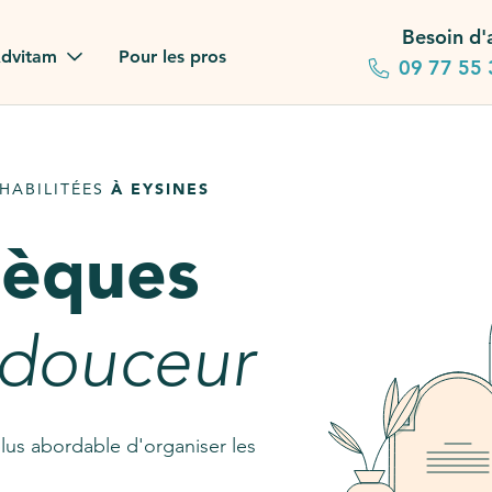
Besoin d'
dvitam
Pour les pros
09 77 55 
 familles
HABILITÉES
À EYSINES
gagements
sèques
 dans la presse
stion ?
 douceur
ez notre FAQ
lus abordable d'organiser les