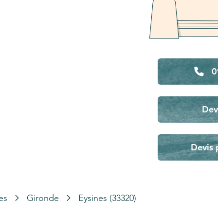
0
Dev
Devis 
es
Gironde
Eysines (33320)