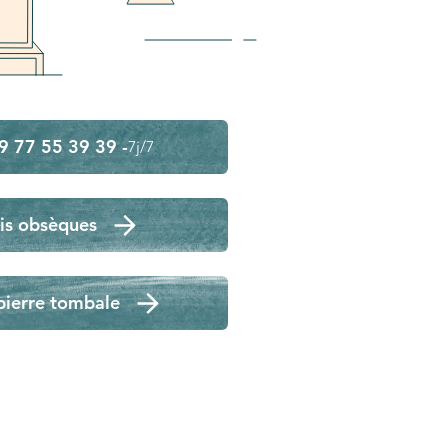
9 77 55 39 39 -
7j/7
is obsèques
pierre tombale