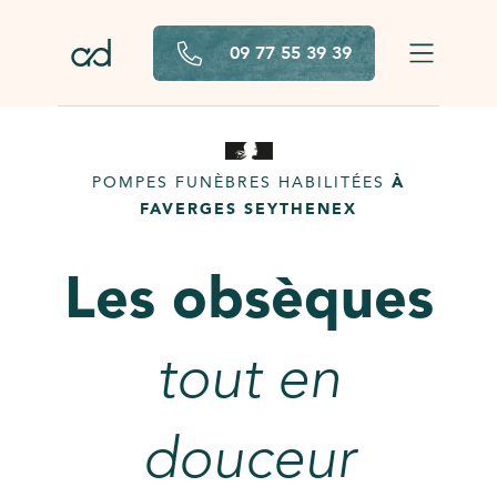
Aller au contenu principal
09 77 55 39 39
POMPES FUNÈBRES HABILITÉES
À
FAVERGES SEYTHENEX
Les obsèques
tout en
douceur