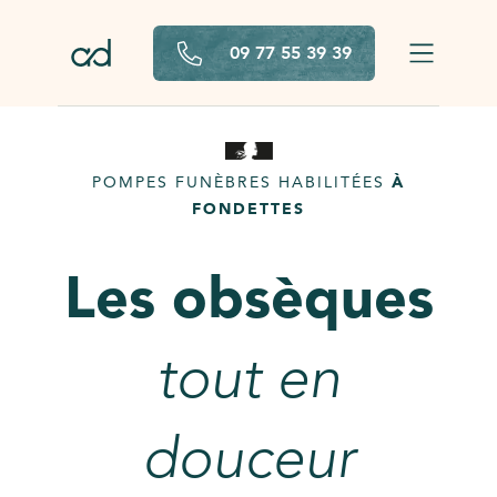
Aller au contenu principal
09 77 55 39 39
POMPES FUNÈBRES HABILITÉES
À
FONDETTES
Les obsèques
tout en
douceur